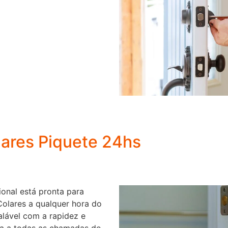
lares Piquete 24hs
ional está pronta para
Colares a qualquer hora do
lável com a rapidez e
ta a todas as chamadas de