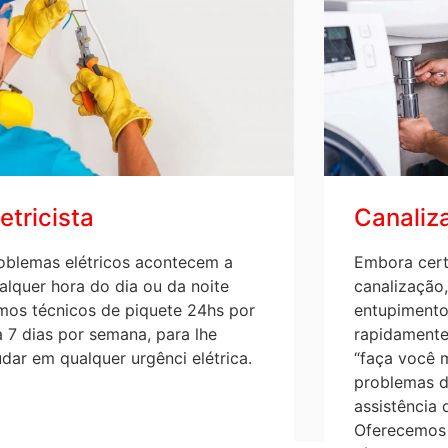
letricista
Canaliz
oblemas elétricos acontecem a
Embora cert
alquer hora do dia ou da noite
canalizaçã
mos t
écnicos de piquete 24hs por
entupimento
a 7 dias por semana, para lhe
rapidamente
udar em qualquer urgênci elétrica.
“faça você 
problemas d
assistência 
Oferecemos 