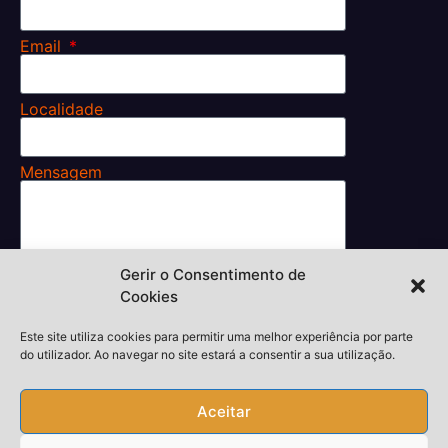
Email
Localidade
Mensagem
Gerir o Consentimento de
Li e aceito os
Cookies
Termos e Condições.
Enviar
Este site utiliza cookies para permitir uma melhor experiência por parte
do utilizador. Ao navegar no site estará a consentir a sua utilização.
Aceitar
Desenvolvedor,
thiagokieras.com