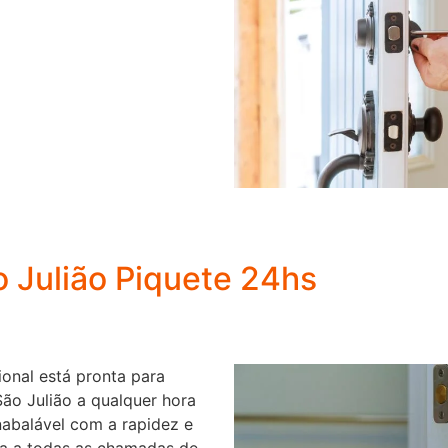
o Julião Piquete 24hs
ional está pronta para
São Julião a qualquer hora
abalável com a rapidez e
ta a todas as chamadas de