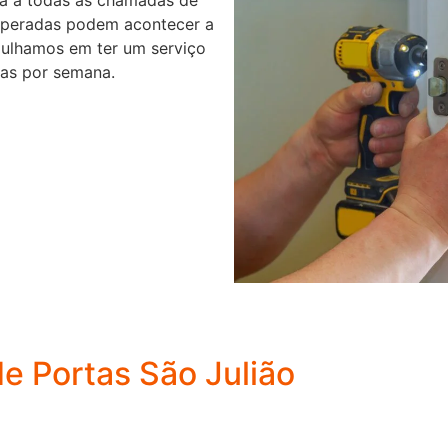
speradas podem acontecer a
gulhamos em ter um serviço
ias por semana.
e Portas São Julião