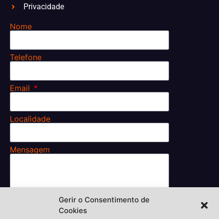
Privacidade
Nome
Telefone
Email
Localidade
Mensagem
Gerir o Consentimento de
Li e aceito os
Cookies
Termos e Condições.