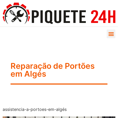
Reparação de Portões
em Algés
assistencia-a-portoes-em-algés