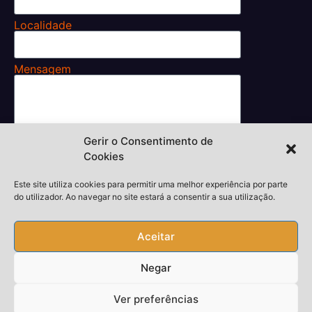
Localidade
Mensagem
Gerir o Consentimento de
Li e aceito os
Cookies
Termos e Condições.
Enviar
Este site utiliza cookies para permitir uma melhor experiência por parte
do utilizador. Ao navegar no site estará a consentir a sua utilização.
Aceitar
Desenvolvedor,
thiagokieras.com
Negar
Copyright © 2026 Todos Direitos Reservados
Piquete24h.
Ver preferências