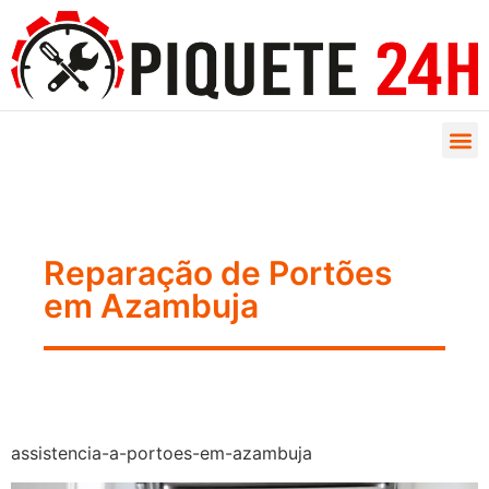
Reparação de Portões
em Azambuja
assistencia-a-portoes-em-azambuja