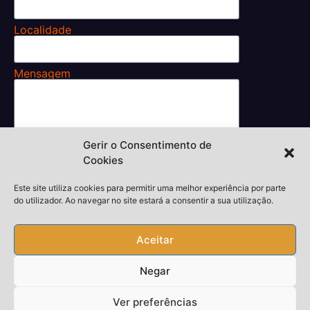
Localidade
Mensagem
Gerir o Consentimento de
Li e aceito os
Cookies
Termos e Condições.
Enviar
Este site utiliza cookies para permitir uma melhor experiência por parte
do utilizador. Ao navegar no site estará a consentir a sua utilização.
Aceitar
Desenvolvedor,
thiagokieras.com
Negar
Copyright © 2026 Todos Direitos Reservados
Piquete24h.
Ver preferências