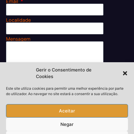
Email
Localidade
Mensagem
Gerir o Consentimento de
Li e aceito os
Cookies
Termos e Condições.
Enviar
Este site utiliza cookies para permitir uma melhor experiência por parte
do utilizador. Ao navegar no site estará a consentir a sua utilização.
Aceitar
Desenvolvedor,
thiagokieras.com
Negar
Copyright © 2026 Todos Direitos Reservados
Piquete24h.