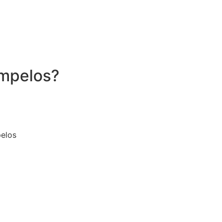
ampelos?
elos