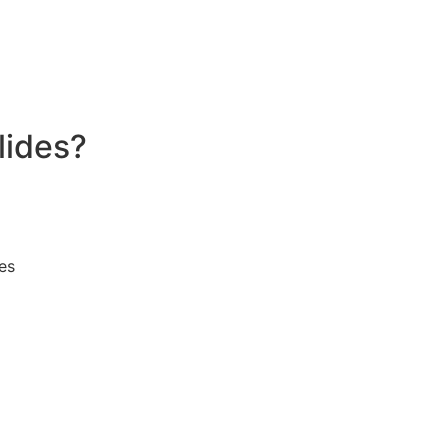
lides?
es