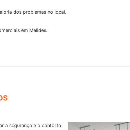
ioria dos problemas no local.
omerciais em Melides.
os
r a segurança e o conforto