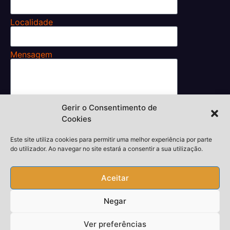
Localidade
Mensagem
Gerir o Consentimento de
Li e aceito os
Cookies
Termos e Condições.
Enviar
Este site utiliza cookies para permitir uma melhor experiência por parte
do utilizador. Ao navegar no site estará a consentir a sua utilização.
Aceitar
Desenvolvedor,
thiagokieras.com
Negar
Copyright © 2026 Todos Direitos Reservados
Piquete24h.
Ver preferências