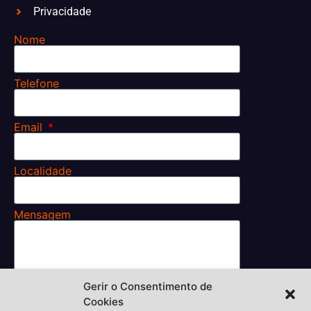
Privacidade
Nome
Telefone
Email
Localidade
Mensagem
Gerir o Consentimento de
Li e aceito os
Cookies
Termos e Condições.