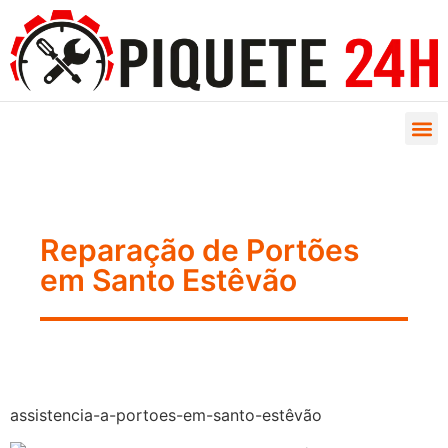
Reparação de Portões
em Santo Estêvão
assistencia-a-portoes-em-santo-estêvão