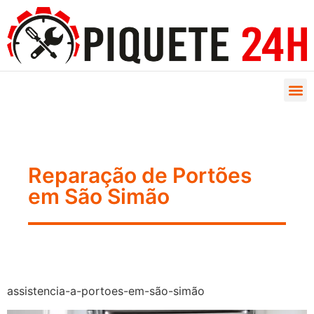
Reparação de Portões
em São Simão
assistencia-a-portoes-em-são-simão