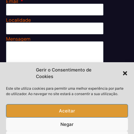
Email
Localidade
Mensagem
Gerir o Consentimento de
Li e aceito os
Cookies
Termos e Condições.
Enviar
Este site utiliza cookies para permitir uma melhor experiência por parte
do utilizador. Ao navegar no site estará a consentir a sua utilização.
Aceitar
Desenvolvedor,
thiagokieras.com
Negar
Copyright © 2026 Todos Direitos Reservados
Piquete24h.