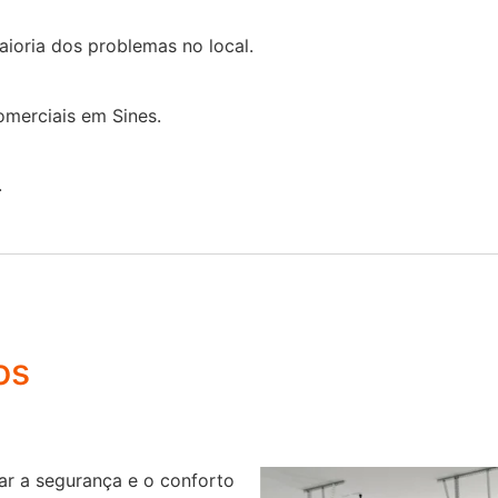
ioria dos problemas no local.
merciais em Sines.
.
os
r a segurança e o conforto