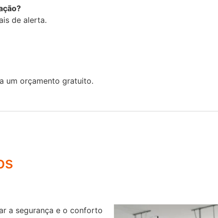
ração?
is de alerta.
a um orçamento gratuito.
os
r a segurança e o conforto