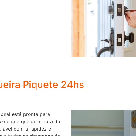
ueira Piquete 24hs
ional está pronta para
Azueira a qualquer hora do
lável com a rapidez e
ta a todas as chamadas de