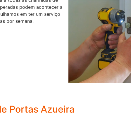
speradas podem acontecer a
gulhamos em ter um serviço
ias por semana.
de Portas Azueira