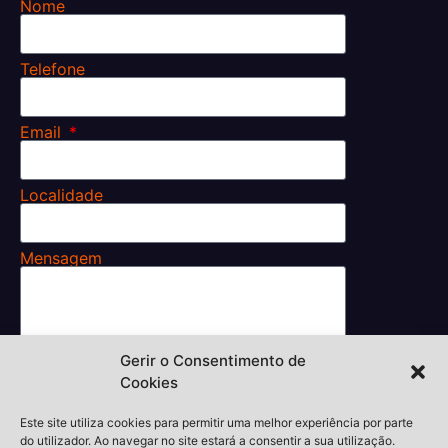
Nome
Telefone
Email
Localidade
Mensagem
Gerir o Consentimento de
Li e aceito os
Cookies
Termos e Condições.
Enviar
Este site utiliza cookies para permitir uma melhor experiência por parte
do utilizador. Ao navegar no site estará a consentir a sua utilização.